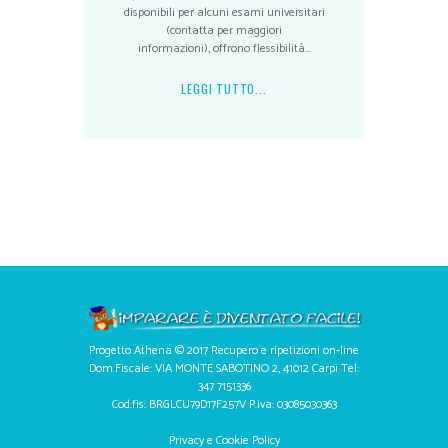
disponibili per alcuni esami universitari
(contatta per maggiori
informazioni), offrono flessibilità...
LEGGI TUTTO...
Progetto Athena © 2017 Recupero e ripetizioni on-line
Dom.Fiscale: VIA MONTE SABOTINO 2, 41012 Carpi Tel:
347 7151336
Cod.fis: BRGLCU79D17F257V P.iva: 03085030363
Privacy e Cookie Policy